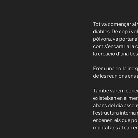
Tot va començar al 
diables. De cop i vo
pólvora, va portar a
com s’encararia la c
la creació d’una bès
Érem una colla inex
de les reunions ens 
També vàrem conèixe
existeixen en el mer
abans del dia asseny
l’estructura interna
encenen, els que por
muntatges al carre