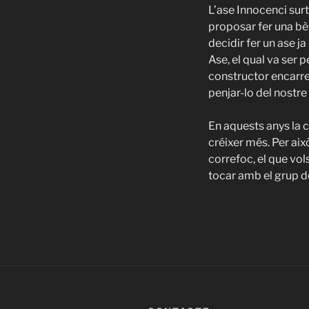
L’ase Innocenci surt
proposar fer una bè
decidir fer un ase ja
Ase, el qual va ser 
constructor encarreg
penjar-lo del nostre
En aquests anys la c
créixer més. Per aix
correfoc, el que vol
tocar amb el grup d