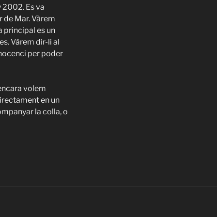
ny 2002. Es va
ar de Mar. Vàrem
a principal es un
s. Vàrem dir-li al
nnocenci per poder
ò encara volem
directament en un
ompanyar la colla, o