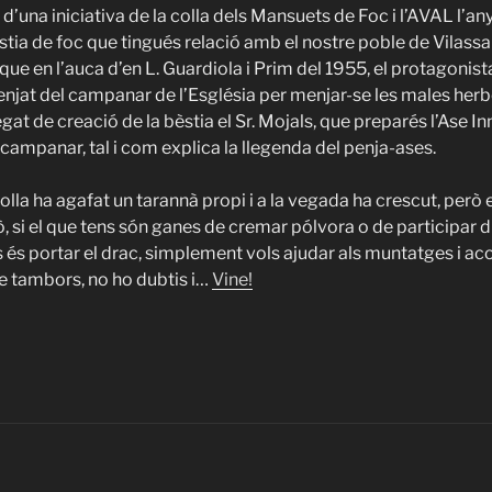
 d’una iniciativa de la colla dels Mansuets de Foc i l’AVAL l’a
stia de foc que tingués relació amb el nostre poble de Vilass
 que en l’auca d’en L. Guardiola i Prim del 1955, el protagonist
penjat del campanar de l’Església per menjar-se les males herbe
at de creació de la bèstia el Sr. Mojals, que preparés l’Ase I
 campanar, tal i com explica la llegenda del penja-ases.
olla ha agafat un tarannà propi i a la vegada ha crescut, per
ò, si el que tens són ganes de cremar pólvora o de participar 
s és portar el drac, simplement vols ajudar als muntatges i ac
e tambors, no ho dubtis i…
Vine!