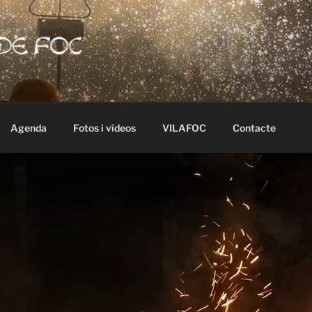
 DE FOC
ar
Agenda
Fotos i vídeos
VILAFOC
Contacte