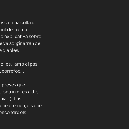
assar una colla de
tint de cremar
nió explicativa sobre
e va sorgir arran de
e diables.
lles, i amb el pas
e, correfoc…
empreses que
eu inici, és a dir,
nia…); fins
s que cremen, els que
’encendre els